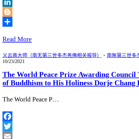
WordPress
LinkedIn
Blogger
分
Read More
享
义云高大师（南无第三世多杰羌佛相关报导）
、
南無第三世多
10/23/2021
The World Peace Prize Awarding Council T
of Buddhism to His Holiness Dorje Chang 
The World Peace P…
Facebook
Twitter