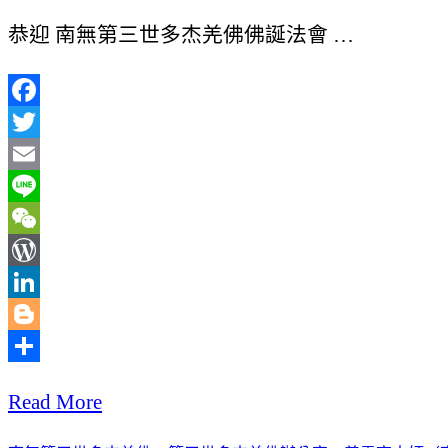
恭迎 南無第三世多杰羌佛佛誕法會 …
Facebook
Twitter
Email
Line
WeChat
WordPress
LinkedIn
Blogger
分
Read More
享