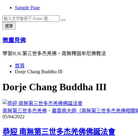
Sample Page
跳
至
搜
搜
主
選單
尋
尋
要
關
內
微塵見佛
鍵
容
字:
學習H.H.第三世多杰羌佛，南無釋迦牟尼佛教法
首頁
Dorje Chang Buddha III
Dorje Chang Buddha III
南無第三世多杰羌佛
、
義雲高大師（南無第三世多杰羌佛相關
05/04/2022
恭迎 南無第三世多杰羌佛佛誕法會