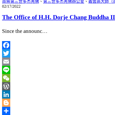
南無第三世多杰羌佛
、
第三世多杰羌佛辦公室
、
義雲高大師（
02/17/2022
The Office of H.H. Dorje Chang Buddha I
Since the announc…
Facebook
Twitter
Email
Line
WeChat
WordPress
LinkedIn
Blogger