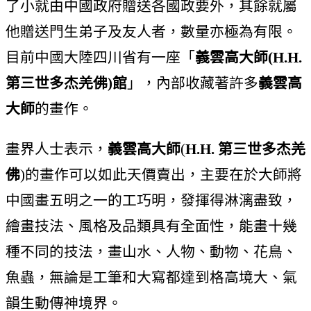
了小就由中國政府贈送各國政要外，其餘就屬
他贈送門生弟子及友人者，數量亦極為有限。
目前中國大陸四川省有一座「
義雲高大師(H.H.
第三世多杰羌佛)館
」，內部收藏著許多
義雲高
大師
的畫作。
畫界人士表示，
義雲高大師
(
H.H. 第三世多杰羌
佛
)的畫作可以如此天價賣出，主要在於大師將
中國畫五明之一的工巧明，發揮得淋漓盡致，
繪畫技法、風格及品類具有全面性，能畫十幾
種不同的技法，畫山水、人物、動物、花鳥、
魚蟲，無論是工筆和大寫都達到格高境大、氣
韻生動傳神境界。