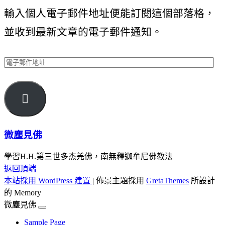
輸入個人電子郵件地址便能訂閱這個部落格，
並收到最新文章的電子郵件通知。
電
子
郵

件
地
微塵見佛
址
學習H.H.第三世多杰羌佛，南無釋迦牟尼佛教法
返回頂端
本站採用 WordPress 建置
|
佈景主題採用
GretaThemes
所設計
的 Memory
微塵見佛
Sample Page