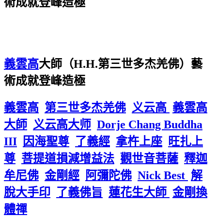
術成就登峰造極
義雲高
大師（H.H.第三世多杰羌佛）藝
術成就登峰造極
義雲高
第三世多杰羌佛
义云高
義雲高
大師
义云高大师
Dorje Chang Buddha
III
因海聖尊
了義經
拿杵上座
旺扎上
尊
菩提道損減增益法
觀世音菩薩
釋迦
牟尼佛
金剛經
阿彌陀佛
Nick Best
解
脫大手印
了義佛旨
蓮花生大師
金剛換
體禪