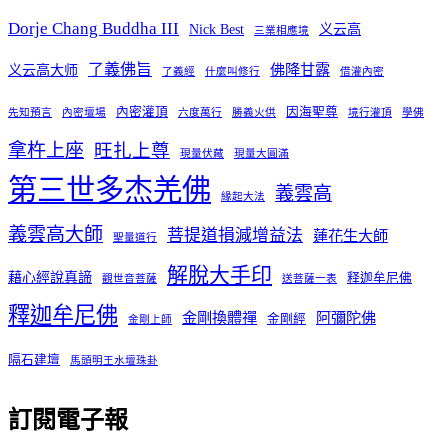
Dorje Chang Buddha III
Nick Best
义云高
三業相應境
了義佛旨
佛降甘露
义云高大师
了義經
什麼叫修行
借灌內密
內密灌頂
因海聖尊
先知預言
內密壇場
六度萬行
勝義火供
境行灌頂
學佛
拿杵上座
旺扎上尊
現量伏藏
現量大圓滿
第三世多杰羌佛
義雲高
緣起大法
義雲高大師
菩提道損減增益法
蓮花生大師
聖量道行
解脫大手印
藉心經說真諦
释迦牟尼佛
觀世音菩薩
送菩薩一表
釋迦牟尼佛
金剛換體禪
阿彌陀佛
金剛經
金剛上師
隔石建壇
馬頭明王水壇珠卦
訂閱電子報