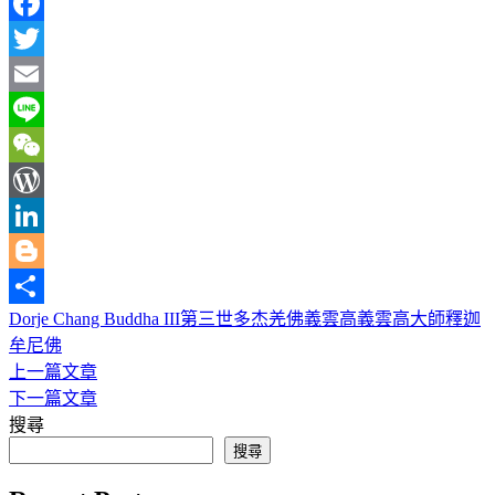
Facebook
Twitter
Email
Line
WeChat
WordPress
LinkedIn
Blogger
Dorje Chang Buddha III
第三世多杰羌佛
義雲高
義雲高大師
釋迦
分
牟尼佛
享
上一篇文章
文
下一篇文章
章
搜尋
導
搜尋
覽