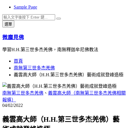
Sample Page
跳
至
搜
搜
主
選單
尋
尋
要
關
內
微塵見佛
鍵
容
字:
學習H.H.第三世多杰羌佛，南無釋迦牟尼佛教法
首頁
南無第三世多杰羌佛
義雲高大師（H.H.第三世多杰羌佛）藝術成就登峰造極
南無第三世多杰羌佛
、
義雲高大師（南無第三世多杰羌佛相關
報導）
04/02/2022
義雲高大師（H.H.第三世多杰羌佛）藝