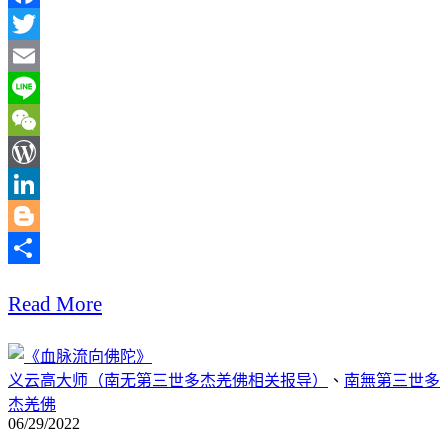
Facebook
Twitter
Email
Line
WeChat
WordPress
LinkedIn
Blogger
分
Read More
享
义云高大师（南无第三世多杰羌佛相关报导）
、
南無第三世多
杰羌佛
06/29/2022