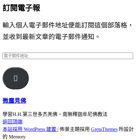
訂閱電子報
輸入個人電子郵件地址便能訂閱這個部落格，
並收到最新文章的電子郵件通知。
電
子
郵

件
地
微塵見佛
址
學習H.H.第三世多杰羌佛，南無釋迦牟尼佛教法
返回頂端
本站採用 WordPress 建置
|
佈景主題採用
GretaThemes
所設計
的 Memory