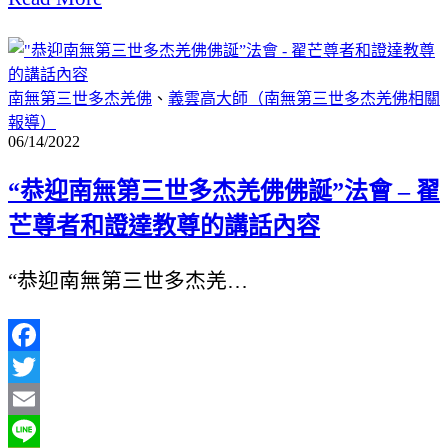
享
南無第三世多杰羌佛
、
義雲高大師（南無第三世多杰羌佛相關
報導）
06/14/2022
“恭迎南無第三世多杰羌佛佛誕”法會 – 翟
芒尊者和證達教尊的講話內容
“恭迎南無第三世多杰羌…
Facebook
Twitter
Email