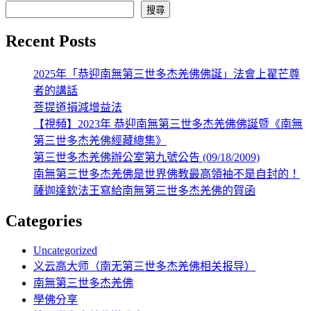
章
搜尋
分
Recent Posts
頁
2025年「恭迎南無第三世多杰羌佛佛誕」法會上翟芒尊
者的講話
菩提道損減增益法
【視頻】2023年 恭迎南無第三世多杰羌佛佛誕暨《南無
第三世多杰羌佛經藏總集》
第三世多杰羌佛辦公室第九號公告 (09/18/2009)
南無第三世多杰羌佛是世界佛教最高領袖不是自封的！
薩迦達欽法王寫給南無第三世多杰羌佛的賀函
Categories
Uncategorized
义云高大师（南无第三世多杰羌佛相关报导）
南無第三世多杰羌佛
學佛分享