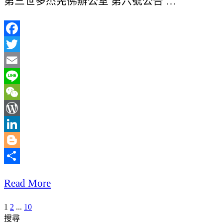
第三世多杰羌佛辦公室 第六號公告 …
Facebook
Twitter
Email
Line
WeChat
WordPress
LinkedIn
Blogger
分
Read More
享
1
2
...
10
文
搜尋