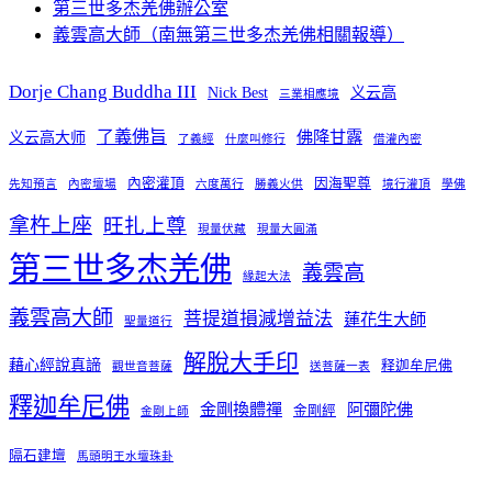
第三世多杰羌佛辦公室
義雲高大師（南無第三世多杰羌佛相關報導）
Dorje Chang Buddha III
Nick Best
义云高
三業相應境
了義佛旨
佛降甘露
义云高大师
了義經
什麼叫修行
借灌內密
內密灌頂
因海聖尊
先知預言
內密壇場
六度萬行
勝義火供
境行灌頂
學佛
拿杵上座
旺扎上尊
現量伏藏
現量大圓滿
第三世多杰羌佛
義雲高
緣起大法
義雲高大師
菩提道損減增益法
蓮花生大師
聖量道行
解脫大手印
藉心經說真諦
释迦牟尼佛
觀世音菩薩
送菩薩一表
釋迦牟尼佛
金剛換體禪
阿彌陀佛
金剛經
金剛上師
隔石建壇
馬頭明王水壇珠卦