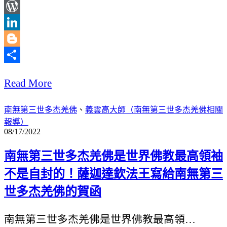
WeChat
WordPress
LinkedIn
Blogger
分
Read More
享
南無第三世多杰羌佛
、
義雲高大師（南無第三世多杰羌佛相關
報導）
08/17/2022
南無第三世多杰羌佛是世界佛教最高領袖
不是自封的！薩迦達欽法王寫給南無第三
世多杰羌佛的賀函
南無第三世多杰羌佛是世界佛教最高領…