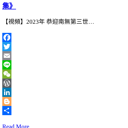
集》
【視頻】2023年 恭迎南無第三世…
Facebook
Twitter
Email
Line
WeChat
WordPress
LinkedIn
Blogger
分
Read More