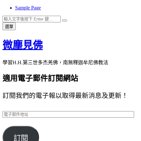
Sample Page
跳
至
搜
搜
主
選單
尋
尋
要
關
內
微塵見佛
鍵
容
字:
學習H.H.第三世多杰羌佛，南無釋迦牟尼佛教法
適用電子郵件訂閱網站
訂閱我們的電子報以取得最新消息及更新！
電
子
郵
訂閱