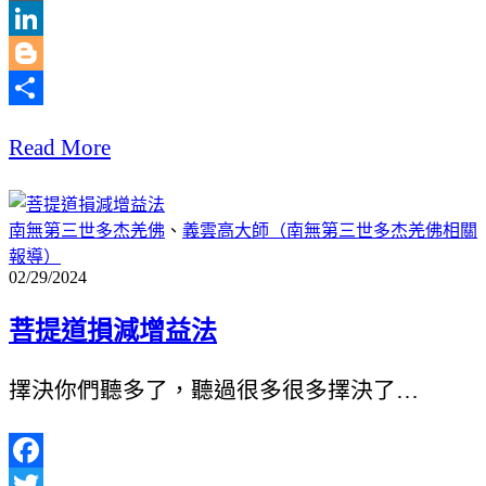
WordPress
LinkedIn
Blogger
分
Read More
享
南無第三世多杰羌佛
、
義雲高大師（南無第三世多杰羌佛相關
報導）
02/29/2024
菩提道損減增益法
擇決你們聽多了，聽過很多很多擇決了…
Facebook